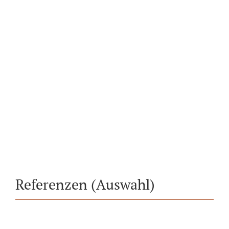
„Jeder Text ist verschieden,
entsprechend spezifisch sind
auch meine Honorare. Gern
unterbreite ich Ihnen ein
individuelles Angebot.“
Referenzen (Auswahl)