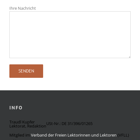
Ihre Nachricht
INFO
Traudl Kupfer
USt-Nr.: DE 31/396/01265
Lektorat, Redaktion
Mitglied im
Verband der Freien Lektorinnen und Lektoren
(VFLL)